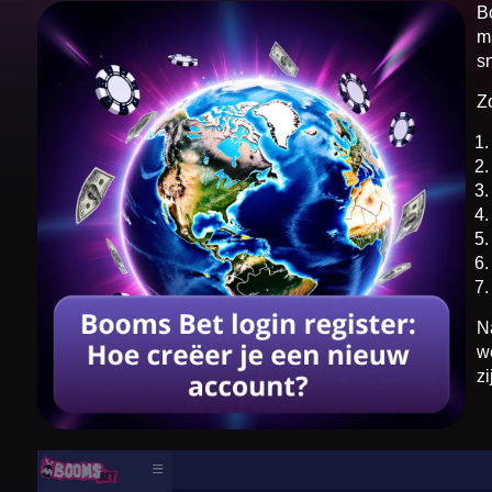
Bo
m
s
Z
Na
w
z