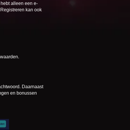
 hebt alleen een e-
Registreren kan ook
orwaarden.
wachtwoord. Daarnaast
lingen en bonussen