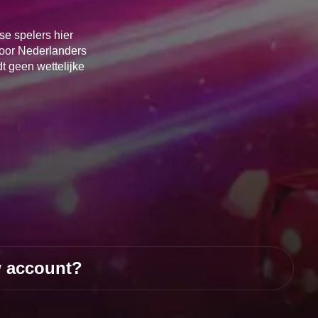
se spelers hier
oor Nederlanders
t geen wettelijke
uw account?