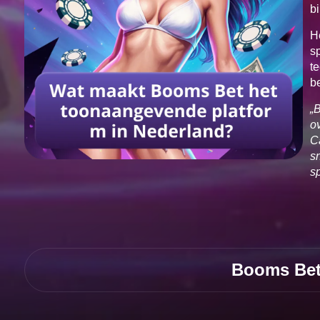
b
He
s
te
b
„
o
C
sn
sp
Booms Bet 