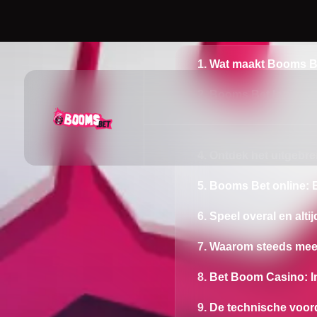
Wat maakt Booms Be
Booms Bet login reg
BoomsBet inloggen e
Ontdek het uitgebr
Booms Bet online: E
Speel overal en alt
Waarom steeds meer
Bet Boom Casino: In
De technische voor